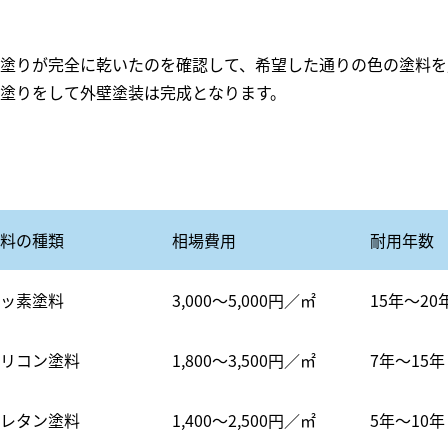
塗りが完全に乾いたのを確認して、希望した通りの色の塗料を
塗りをして外壁塗装は完成となります。
料の種類
相場費用
耐用年数
ッ素塗料
3,000～5,000円／㎡
15年〜20
リコン塗料
1,800～3,500円／㎡
7年〜15年
レタン塗料
1,400～2,500円／㎡
5年〜10年