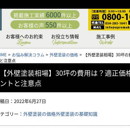
6000
掲載施工実績
件以上
550
お客様の声
件以上
お客様へのお約束
お役立ち情報
施工事例
Reason
Information
Works
動
「職人直営」だから中
こだわり日本一の厳選
カラーシミュレーショ
専門店だからこそこだ
専門店ならではの完全
日本一厳しい品質管理
付帯部への超高耐久フ
究極の手塗りローラー
お客様の夢を叶える
下地処理 洗浄編
下地処理 補修編
リフォームローン&補助
外壁・屋根お悩み解決
外壁・屋根塗装価格＆
お問い合わせ後の流れ
住まいのリフォームも
アパート・マンション
無料外壁・屋根診断
かし保険について
セミナー情報
施工内容から選ぶ
塗料から選ぶ
地域から選ぶ
OME
お悩み解決コラム
外壁塗装の価格
【外壁塗装相場】30坪
「こだわりの提案力」
わる「職人力」
身が違う
施工体制
システム
ッ素塗装
塗料
工法
ン
もお任せ
コラム
プラン
金情報
お任せ
と注意点
【外壁塗装相場】30坪の費用は？適正価
ントと注意点
稿日：
2022年6月27日
テゴリー：
外壁塗装の価格
外壁塗装の基礎知識