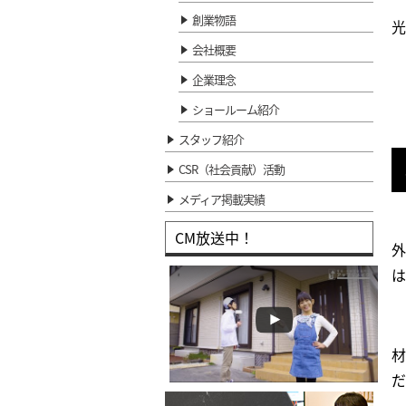
創業物語
光
会社概要
企業理念
ショールーム紹介
スタッフ紹介
CSR（社会貢献）活動
メディア掲載実績
CM放送中！
外
は
材
だ