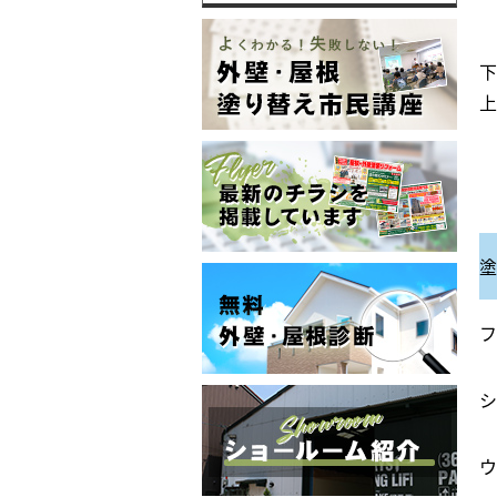
下
上
塗
フ
シ
ウ