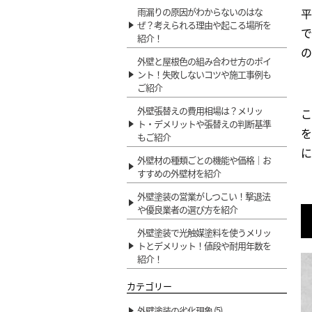
平
雨漏りの原因がわからないのはな
ぜ？考えられる理由や起こる場所を
で
紹介！
の
外壁と屋根色の組み合わせ方のポイ
ント！失敗しないコツや施工事例も
ご紹介
外壁張替えの費用相場は？メリッ
こ
ト・デメリットや張替えの判断基準
を
もご紹介
に
外壁材の種類ごとの機能や価格｜お
すすめの外壁材を紹介
外壁塗装の営業がしつこい！撃退法
や優良業者の選び方を紹介
外壁塗装で光触媒塗料を使うメリッ
トとデメリット！値段や耐用年数を
紹介！
カテゴリー
外壁塗装の劣化現象 (5)