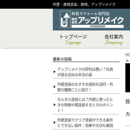
外壁・屋根塗装、静岡、アップリメイク
トップページ
会社案内
Toppage
Company
CSR（社会貢献）活
ショールーム紹介
メディア掲載実績
代表あいさつ
スタッフ紹介
創業物語
会社概要
企業理念
H
最新の投稿
ト
アップリメイクの評判は悪い？社員
が語る会社の本当の姿
外壁塗装のおすすめ塗料を目的・外
壁の種類ごとに紹介！
モルタル塗装とは？外壁に使ったと
投
きの特徴や再塗装するときのポイン
ト！
カ
外壁塗装でクリア塗装ができる条件
とできない条件｜効果や欠点も解説