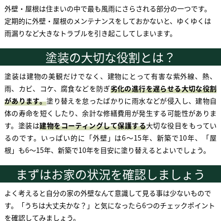
外壁・屋根は住まいの中で最も風雨にさらされる部分の一つです。
定期的に外壁・屋根のメンテナンスをしておかないと、
ゆくゆくは
雨漏りなど大きなトラブルを引き起こしてしまいます。
塗装の大切な役割とは？
塗装は建物の美観だけでなく、建物にとって有害な紫外線、熱、
雨、カビ、コケ、腐食などを防ぎ
劣化の進行を遅らせる大切な役割
があります。
塗り替えを怠ったばかりに雨水などが侵入し、建物自
体の寿命を短くしたり、余計な修繕費用が発生する可能性がありま
す。塗装は
建物をコーティングして保護する
大切な役目をもってい
るのです。いっぱい的に「外壁」は6〜15年、新築で10年、「屋
根」も6〜15年、新築で10年を目安に塗り替えるとよいでしょう。
まずはお家の状況を確認しましょう
よく考えると自分の家の外壁なんて意識して見る事は少ないもので
す。
「うちは大丈夫かな？」と気になったら6つのチェックポイント
を確認してみましょう。