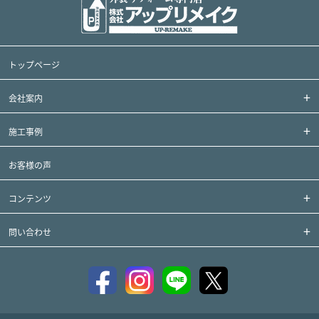
トップページ
会社案内
施工事例
お客様の声
コンテンツ
問い合わせ