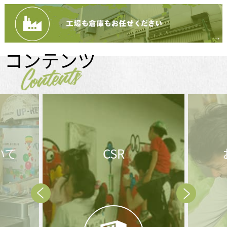
コンテンツ
Contents
お問合せ後の
メ
流れ
Prev
Next