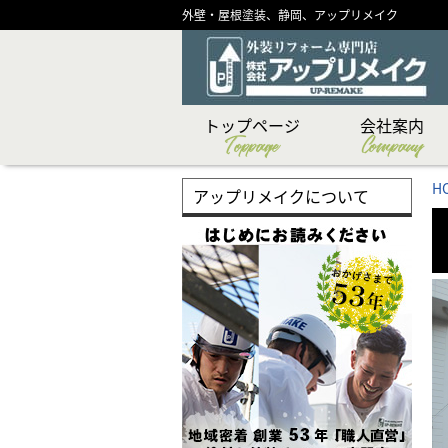
外壁・屋根塗装、静岡、アップリメイク
トップページ
会社案内
Toppage
Company
CSR（社会貢献）活
ショールーム紹介
メディア掲載実績
代表あいさつ
スタッフ紹介
創業物語
会社概要
企業理念
H
アップリメイクについて