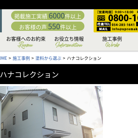
6000
掲載施工実績
件以上
550
お客様の声
件以上
お客様へのお約束
お役立ち情報
施工事例
Reason
Information
Works
動
「職人直営」だから中
こだわり日本一の厳選
カラーシミュレーショ
専門店だからこそこだ
専門店ならではの完全
日本一厳しい品質管理
付帯部への超高耐久フ
究極の手塗りローラー
お客様の夢を叶える
下地処理 洗浄編
下地処理 補修編
リフォームローン&補助
外壁・屋根お悩み解決
外壁・屋根塗装価格＆
お問い合わせ後の流れ
住まいのリフォームも
アパート・マンション
無料外壁・屋根診断
かし保険について
セミナー情報
施工内容から選ぶ
塗料から選ぶ
地域から選ぶ
OME
施工事例
塗料から選ぶ
ハナコレクション
「こだわりの提案力」
わる「職人力」
身が違う
施工体制
システム
ッ素塗装
塗料
工法
ン
もお任せ
コラム
プラン
金情報
お任せ
ハナコレクション