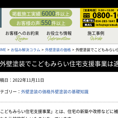
6000
掲載施工実績
件以上
550
お客様の声
件以上
お客様へのお約束
お役立ち情報
施工事例
Reason
Information
Works
動
「職人直営」だから中
こだわり日本一の厳選
カラーシミュレーショ
専門店だからこそこだ
専門店ならではの完全
日本一厳しい品質管理
付帯部への超高耐久フ
究極の手塗りローラー
お客様の夢を叶える
下地処理 洗浄編
下地処理 補修編
リフォームローン&補助
外壁・屋根お悩み解決
外壁・屋根塗装価格＆
お問い合わせ後の流れ
住まいのリフォームも
アパート・マンション
無料外壁・屋根診断
かし保険について
セミナー情報
施工内容から選ぶ
塗料から選ぶ
地域から選ぶ
OME
お悩み解決コラム
外壁塗装の価格
外壁塗装でこどもみらい
「こだわりの提案力」
わる「職人力」
身が違う
施工体制
システム
ッ素塗装
塗料
工法
ン
もお任せ
コラム
プラン
金情報
お任せ
外壁塗装でこどもみらい住宅支援事業は
稿日：
2022年11月11日
テゴリー：
外壁塗装の価格
外壁塗装の基礎知識
こどもみらい住宅支援事業」とは、住宅の新築や改修などに補