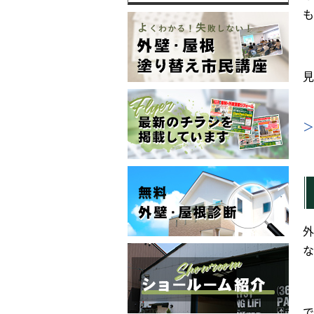
も
見
＞
外
な
で