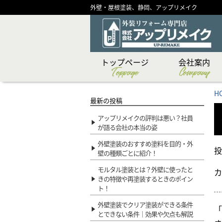
外壁・屋根塗装、静岡、アップリメイク
トップページ
会社案内
Toppage
Company
CSR（社会貢献）活
ショールーム紹介
メディア掲載実績
代表あいさつ
スタッフ紹介
創業物語
会社概要
企業理念
H
最新の投稿
アップリメイクの評判は悪い？社員
が語る会社の本当の姿
外壁塗装のおすすめ塗料を目的・外
投
壁の種類ごとに紹介！
モルタル塗装とは？外壁に使ったと
カ
きの特徴や再塗装するときのポイン
ト！
外壁塗装でクリア塗装ができる条件
「
とできない条件｜効果や欠点も解説