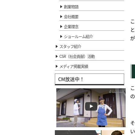
創業物語
会社概要
こ
企業理念
と
ショールーム紹介
が
スタッフ紹介
CSR（社会貢献）活動
メディア掲載実績
CM放送中！
こ
の
そ
い