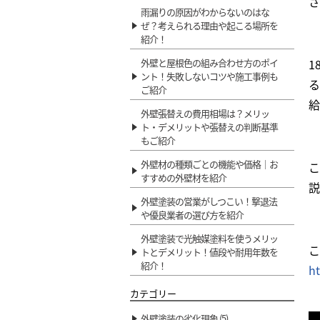
さ
雨漏りの原因がわからないのはな
ぜ？考えられる理由や起こる場所を
紹介！
1
外壁と屋根色の組み合わせ方のポイ
ント！失敗しないコツや施工事例も
る
ご紹介
給
外壁張替えの費用相場は？メリッ
ト・デメリットや張替えの判断基準
もご紹介
外壁材の種類ごとの機能や価格｜お
こ
すすめの外壁材を紹介
説
外壁塗装の営業がしつこい！撃退法
や優良業者の選び方を紹介
外壁塗装で光触媒塗料を使うメリッ
こ
トとデメリット！値段や耐用年数を
紹介！
ht
カテゴリー
外壁塗装の劣化現象 (5)