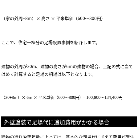
（家の外周
+8m
）
×
高さ
×
平米単価（
600
～
800
円）
ここで、住宅一棟分の足場設置事例を紹介します。
建物の外周が
20m
、建物の高さが
6m
の建物の場合、上記の式に当て
はめて計算すると足場の相場は以下となります。
（
20+8m
）
× 6m ×
平米単価（
600
～
800
円）
= 100,800
～
134,400
円
外壁塗装で足場代に追加費用がかかる場合
建物の造りや築年数によっては、基本的な足場代に加えて費用が発生