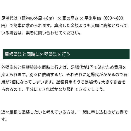
足場代は（建物の外周＋
8m
）
×
家の高さ
×
平米単価（
600
～
800
円）で簡単に求められます。算出した金額よりも大幅に高額となって
いる場合は、業者に問い合わせてください。
屋根塗装と同時に外壁塗装を行う
外壁塗装と屋根塗装を同時に行えば、足場代が
1
回で済むため費用を
抑えられます。別々に依頼すると、それぞれに足場代がかかるので費
用が
2
倍になってしまいます。塗装費用のうち足場代は大きな割合を
占めるので、半分にできればかなり節約できるでしょう。
近々屋根も塗装したいと考えている方は、一緒に申し込むのがお得で
す。