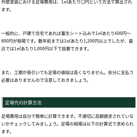
外壁塗装における足場費用は、
1
㎡あたり〇円という方法で算出され
ます。
一般的に、戸建て住宅であれば養生シート込みで
1
㎡あたり
600
円～
800
円が相場です。数年前までは
1
㎡あたり
1,200
円以上でしたが、最
近では
1
㎡あたり
1,000
円以下で設置できます。
また、工期が長引いても足場の値段は高くなりません。余分に支払う
必要はありませんので注意しておきましょう。
足場代の計算方法
足場費用は自分で簡単に計算できます。不適切に高額請求されていな
いかチェックしてみましょう。足場の相場は以下の計算式で求められ
ます。