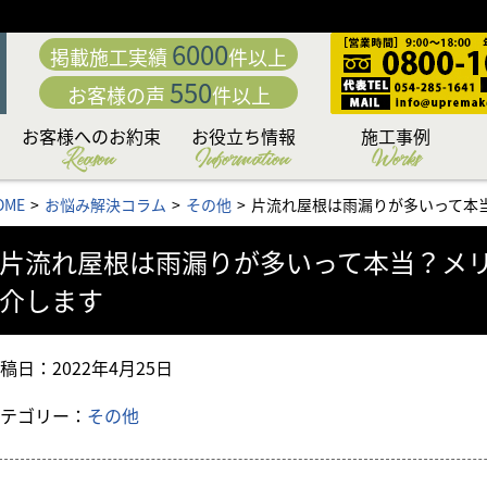
6000
掲載施工実績
件以上
550
お客様の声
件以上
お客様へのお約束
お役立ち情報
施工事例
Reason
Information
Works
動
「職人直営」だから中
こだわり日本一の厳選
カラーシミュレーショ
専門店だからこそこだ
専門店ならではの完全
日本一厳しい品質管理
付帯部への超高耐久フ
究極の手塗りローラー
お客様の夢を叶える
下地処理 洗浄編
下地処理 補修編
リフォームローン&補助
外壁・屋根お悩み解決
外壁・屋根塗装価格＆
お問い合わせ後の流れ
住まいのリフォームも
アパート・マンション
無料外壁・屋根診断
かし保険について
セミナー情報
施工内容から選ぶ
塗料から選ぶ
地域から選ぶ
OME
お悩み解決コラム
その他
片流れ屋根は雨漏りが多いって本
「こだわりの提案力」
わる「職人力」
身が違う
施工体制
システム
ッ素塗装
塗料
工法
ン
もお任せ
コラム
プラン
金情報
お任せ
片流れ屋根は雨漏りが多いって本当？メ
介します
稿日：
2022年4月25日
テゴリー：
その他