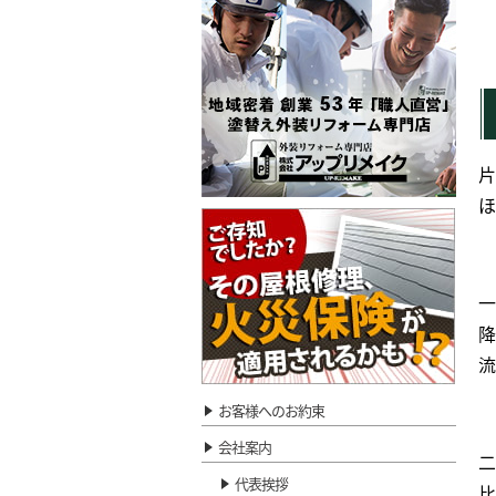
片
ほ
一
降
流
お客様へのお約束
会社案内
二
代表挨拶
比