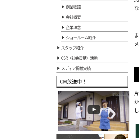
創業物語
な
会社概要
企業理念
ま
ショールーム紹介
メ
スタッフ紹介
CSR（社会貢献）活動
メディア掲載実績
CM放送中！
片
か
し