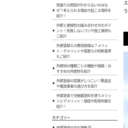
ス
雨漏りの原因がわからないのはな
う
ぜ？考えられる理由や起こる場所を
紹介！
外壁と屋根色の組み合わせ方のポイ
ント！失敗しないコツや施工事例も
ご紹介
外壁張替えの費用相場は？メリッ
ト・デメリットや張替えの判断基準
もご紹介
外壁材の種類ごとの機能や価格｜お
すすめの外壁材を紹介
外壁塗装の営業がしつこい！撃退法
や優良業者の選び方を紹介
外壁塗装で光触媒塗料を使うメリッ
トとデメリット！値段や耐用年数を
紹介！
カテゴリー
外壁塗装の劣化現象 (5)