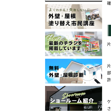
確
片
片
部
許
ケ
さ