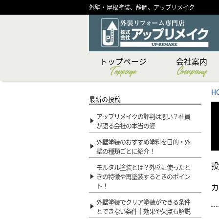
外壁・屋根塗装、静岡、アップリメイク
トップページ
会社案内
Toppage
Company
CSR（社会貢献）活
ショールーム紹介
メディア掲載実績
代表あいさつ
スタッフ紹介
創業物語
会社概要
企業理念
H
最新の投稿
アップリメイクの評判は悪い？社員
が語る会社の本当の姿
外壁塗装のおすすめ塗料を目的・外
壁の種類ごとに紹介！
投
モルタル塗装とは？外壁に使ったと
きの特徴や再塗装するときのポイン
カ
ト！
外壁塗装でクリア塗装ができる条件
とできない条件｜効果や欠点も解説