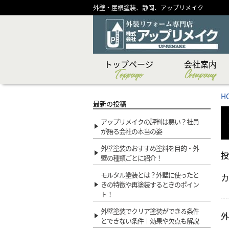
外壁・屋根塗装、静岡、アップリメイク
トップページ
会社案内
Toppage
Company
CSR（社会貢献）活
ショールーム紹介
メディア掲載実績
代表あいさつ
スタッフ紹介
創業物語
会社概要
企業理念
H
最新の投稿
アップリメイクの評判は悪い？社員
が語る会社の本当の姿
外壁塗装のおすすめ塗料を目的・外
投
壁の種類ごとに紹介！
モルタル塗装とは？外壁に使ったと
カ
きの特徴や再塗装するときのポイン
ト！
外壁塗装でクリア塗装ができる条件
外
とできない条件｜効果や欠点も解説