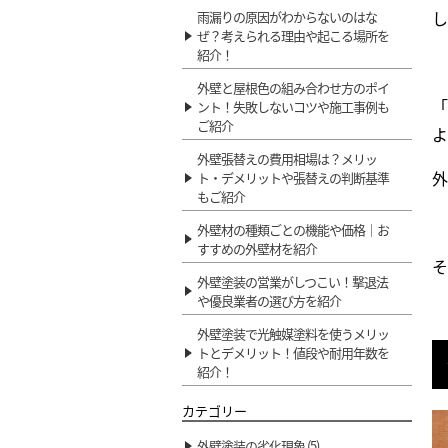
し
雨漏りの原因がわからないのはな
ぜ？考えられる理由や起こる場所を
紹介！
外壁と屋根色の組み合わせ方のポイ
「
ント！失敗しないコツや施工事例も
ご紹介
よ
外壁張替えの費用相場は？メリッ
外
ト・デメリットや張替えの判断基準
もご紹介
外壁材の種類ごとの機能や価格｜お
すすめの外壁材を紹介
そ
外壁塗装の営業がしつこい！撃退法
や優良業者の選び方を紹介
外壁塗装で光触媒塗料を使うメリッ
トとデメリット！値段や耐用年数を
紹介！
カテゴリー
外壁塗装の劣化現象 (5)