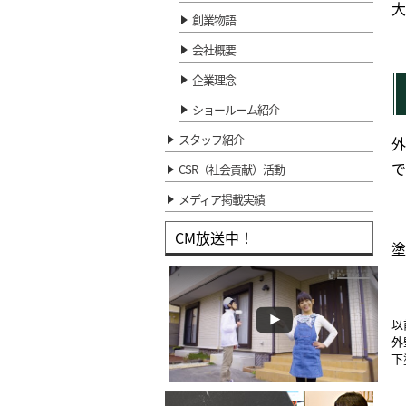
大
創業物語
会社概要
企業理念
ショールーム紹介
スタッフ紹介
外
で
CSR（社会貢献）活動
メディア掲載実績
CM放送中！
塗
以
外
下