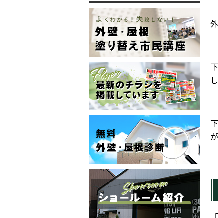
外
下
し
下
が
「