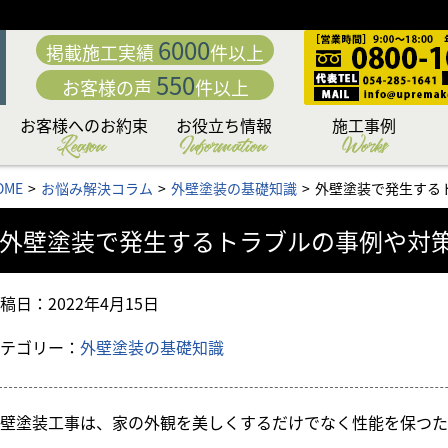
6000
掲載施工実績
件以上
550
お客様の声
件以上
お客様へのお約束
お役立ち情報
施工事例
Reason
Information
Works
動
「職人直営」だから中
こだわり日本一の厳選
カラーシミュレーショ
専門店だからこそこだ
専門店ならではの完全
日本一厳しい品質管理
付帯部への超高耐久フ
究極の手塗りローラー
お客様の夢を叶える
下地処理 洗浄編
下地処理 補修編
リフォームローン&補助
外壁・屋根お悩み解決
外壁・屋根塗装価格＆
お問い合わせ後の流れ
住まいのリフォームも
アパート・マンション
無料外壁・屋根診断
かし保険について
セミナー情報
施工内容から選ぶ
塗料から選ぶ
地域から選ぶ
OME
お悩み解決コラム
外壁塗装の基礎知識
外壁塗装で発生する
「こだわりの提案力」
わる「職人力」
身が違う
施工体制
システム
ッ素塗装
塗料
工法
ン
もお任せ
コラム
プラン
金情報
お任せ
外壁塗装で発生するトラブルの事例や対
稿日：
2022年4月15日
テゴリー：
外壁塗装の基礎知識
壁塗装工事は、家の外観を美しくするだけでなく性能を保つた