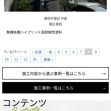
静岡市葵区 M様
葵区事例
無機有機ハイブリッド高耐候性塗料
8 / 全25ページ
« 先頭
‹ 前
4
5
6
7
8
9
10
11
12
次 ›
最後 »
施工内容から選ぶ事例一覧はこちら
施工事例一覧はこちら
コンテンツ