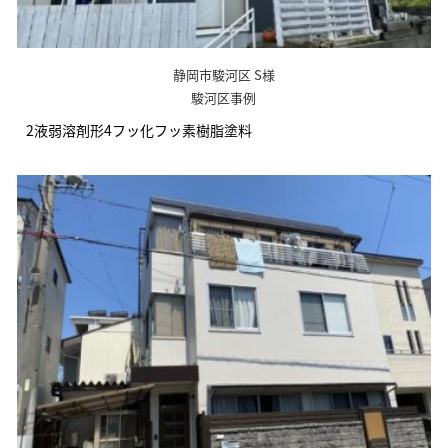
静岡市駿河区 S様
駿河区事例
2液弱溶剤形4フッ化フッ素樹脂塗料