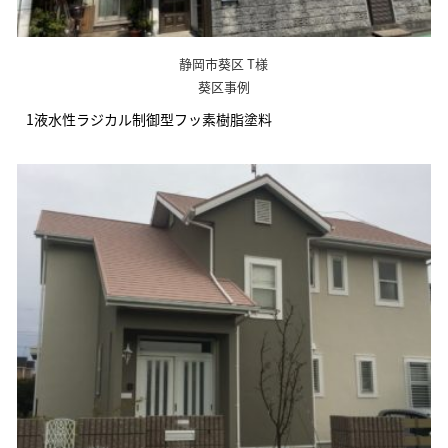
静岡市葵区 T様
葵区事例
1液水性ラジカル制御型フッ素樹脂塗料