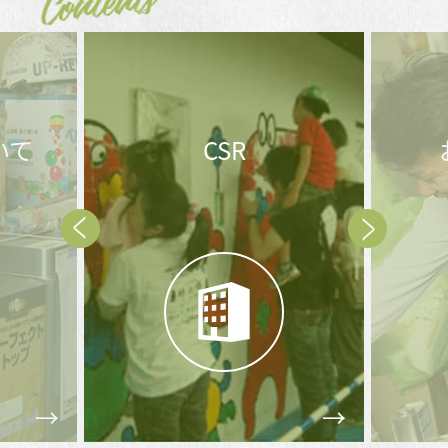
Contents
お問合せ後の
メ
流れ
Prev
Next