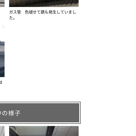
ガス管 色褪せて錆も発生していまし
た。
は
。
中の様子