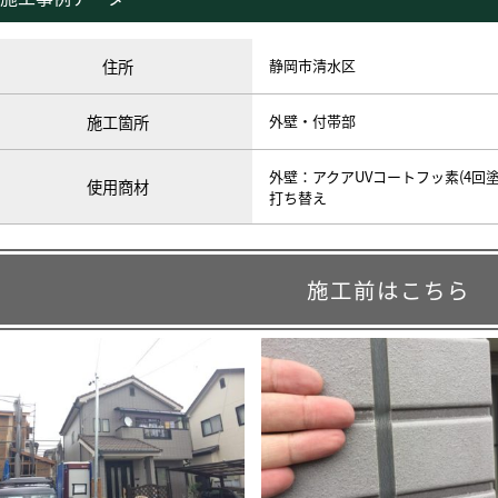
住所
静岡市清水区
施工箇所
外壁・付帯部
外壁：アクアUVコートフッ素(4回
使用商材
打ち替え
施工前はこちら