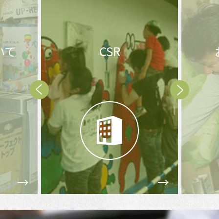
R
お問合せ後の
流れ
Prev
Next