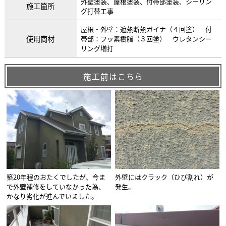
外壁塗装、屋根塗装、付帯部塗装、シーリン
施工箇所
グ打替工事
屋根・外壁：遮熱断熱ガイナ（４回塗） 付
使用商材
帯部：フッ素樹脂（３回塗） ウレタンシー
リング増打
施工前はこちら
築20年程のおたくでしたが、今ま
外壁にはクラック（ひび割れ）が
で外壁補修をしていなかった為、
発生。
かなり劣化が進んでいました。