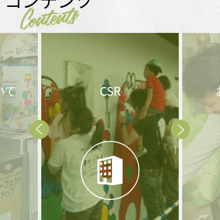
コンテンツ
Contents
お問合せ後の
メ
流れ
Prev
Next