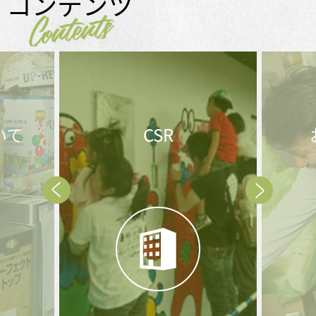
コンテンツ
Contents
SR
お問合せ後の
流れ
Prev
Next