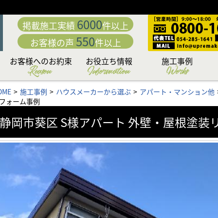
6000
掲載施工実績
件以上
550
お客様の声
件以上
お客様へのお約束
お役立ち情報
施工事例
Reason
Information
Works
動
「職人直営」だから中
こだわり日本一の厳選
カラーシミュレーショ
専門店だからこそこだ
専門店ならではの完全
日本一厳しい品質管理
付帯部への超高耐久フ
究極の手塗りローラー
お客様の夢を叶える
下地処理 洗浄編
下地処理 補修編
リフォームローン&補助
外壁・屋根お悩み解決
外壁・屋根塗装価格＆
お問い合わせ後の流れ
住まいのリフォームも
アパート・マンション
無料外壁・屋根診断
かし保険について
セミナー情報
施工内容から選ぶ
塗料から選ぶ
地域から選ぶ
OME
施工事例
ハウスメーカーから選ぶ
アパート・マンション他
「こだわりの提案力」
わる「職人力」
身が違う
施工体制
システム
ッ素塗装
塗料
工法
ン
もお任せ
コラム
プラン
金情報
お任せ
フォーム事例
静岡市葵区 S様アパート 外壁・屋根塗装