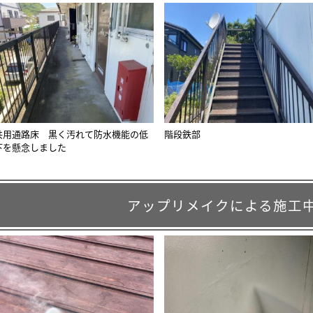
共用通路床 黒く汚れて防水機能の低
階段鉄部
下を懸念しました
アップリメイクによる施工