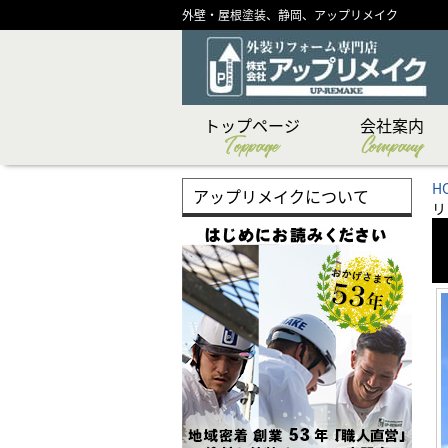
外壁・屋根塗装、静岡、アップリメイク
トップページ
会社案内
Toppage
Company
CSR（社会貢献）活
ショールーム紹介
メディア掲載実績
代表あいさつ
スタッフ紹介
創業物語
会社概要
企業理念
H
アップリメイクについて
リ