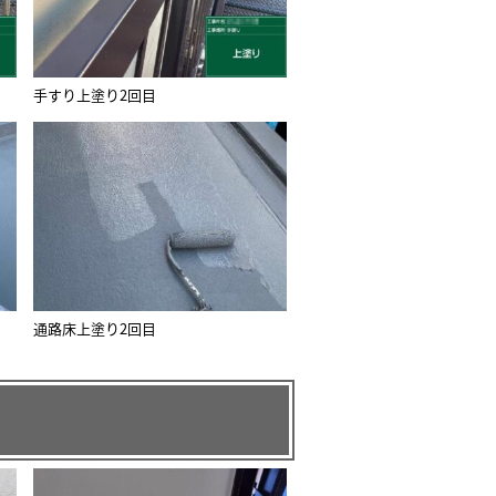
手すり上塗り2回目
通路床上塗り2回目