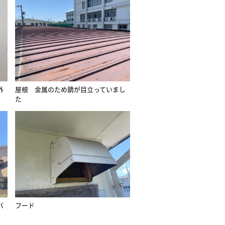
外
屋根 金属のため錆が目立っていまし
た
バ
フード