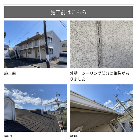
施工前はこちら
施工前
外壁 シーリング部分に亀裂があ
りました
屋根
軒樋