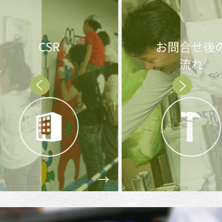
お問合せ後の
メ
流れ
Prev
Next