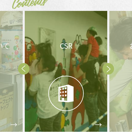
Contents
いて
CSR
Prev
Next