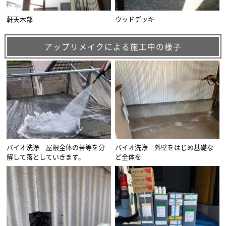
軒天木部
ウッドデッキ
アップリメイクによる施工中の様子
バイオ洗浄 屋根全体の苔等を分
バイオ洗浄 外壁をはじめ基礎な
解して落としていきます。
ど全体を