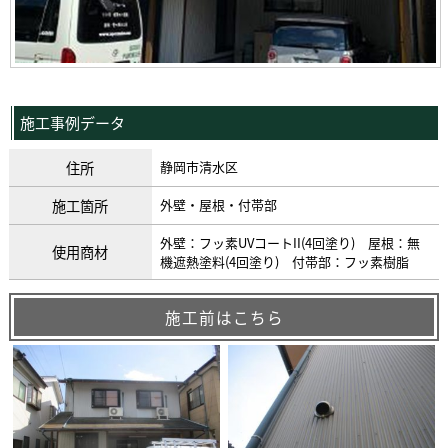
施工事例データ
住所
静岡市清水区
施工箇所
外壁・屋根・付帯部
外壁：フッ素UVコートII(4回塗り) 屋根：無
使用商材
機遮熱塗料(4回塗り) 付帯部：フッ素樹脂
施工前はこちら