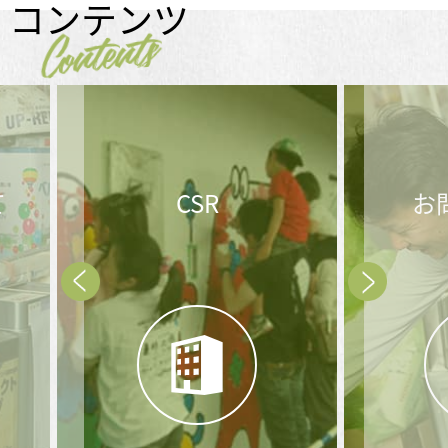
コンテンツ
Contents
お問合せ後の
メ
流れ
Prev
Next