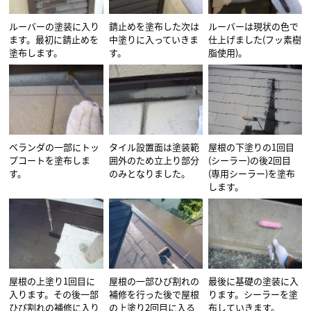
ルーバーの塗装に入り
錆止めを塗布した次は
ルーバーは現状の色で
ます。最初に錆止めを
中塗りに入っていきま
仕上げました(フッ素樹
塗布します。
す。
脂使用)。
ベランダの一部にトッ
タイル設置面は塗装範
屋根の下塗りの1回目
プコートを塗布しま
囲外のため立上り部分
(シーラー)の後2回目
す。
のみとなりました。
(専用シーラー)を塗布
します。
屋根の上塗り1回目に
屋根の一部ひび割れの
最後に基礎の塗装に入
入ります。その後一部
補修を行った後で屋根
ります。シーラーを塗
ひび割れの補修に入り
の上塗り2回目に入る
布していきます。