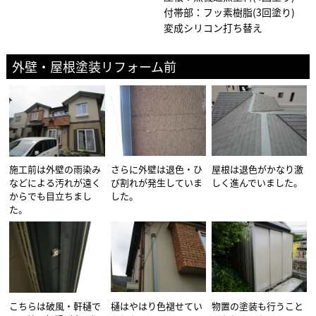
付帯部：フッ素樹脂(3回塗り)
変成シリコン打ち替え
外壁・屋根塗装リフォーム前
施工前は外壁の雨染み
さらに外壁は退色・ひ
屋根は退色がかなり激
などによる汚れが遠く
び割れが発生していま
しく進んでいました。
からでも目立ちまし
した。
た。
こちらは破風・軒樋で
樋はやはり色褪せてい
物置の塗装も行うこと