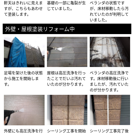
軒天はきれいに見えま
基礎の一部に亀裂が生
ベランダの状態です
すが、こちらもあわせ
じていました。
が、床材移動したら汚
て塗装します。
れていたのが判明して
いました。
外壁・屋根塗装リフォーム中
足場を架けた後の状態
屋根は高圧洗浄を行っ
ベランダの高圧洗浄で
から施工を開始しま
たことでだいぶ汚れて
す。床材移動後に行い
す。
いたのが分かります。
ましたが、汚れていた
のが分かります。
外壁にも高圧洗浄を行
シーリング工事を開始
シーリング工事完了後