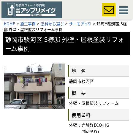
HOME
施工事例
塗料から選ぶ
サーモアイSi
静岡市駿河区 S様
邸 外壁・屋根塗装リフォーム事例
静岡市駿河区 S様邸 外壁・屋根塗装リフォ
ーム事例
地 名
静岡市駿河区
概 要
外壁・屋根塗装リフォーム
使用塗料
外壁：光触媒ECO-HG
(3回塗り)