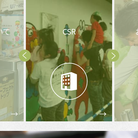
お問合せ後の
メ
流れ
Prev
Next