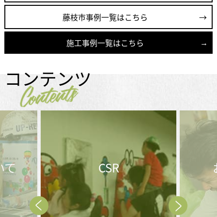
藤枝市事例一覧はこちら
施工事例一覧はこちら
コンテンツ
Contents
お問合せ後の
メ
流れ
Prev
Next