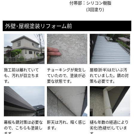
付帯部：シリコン樹脂
(3回塗り)
外壁･屋根塗装リフォーム前
施工前は離れていて
チョーキングが発生し
屋根(折半)はだいぶ汚
も、汚れが目立ちま
ていたので、塗装が必
れていました。錆の対
す。
要な状態です。
策も必要です。
幕板も錆対策は必要な
軒天は汚れ、暗く感じ
樋も年数の経過により
ので、こちらも塗装し
ます。
劣化(色褪せ)していま
ます。
す。