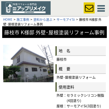
HOME
施工事例
塗料から選ぶ
サーモアイSi
藤枝市 K様邸 外
壁･屋根塗装リフォーム事例
藤枝市 K様邸 外壁･屋根塗装リフォーム事例
地 名
藤枝市
概 要
外壁･屋根塗装リフォーム
使用塗料
外壁：セラミックシリコン樹脂
(4回塗り)
屋根：サーモアイSi(3回塗り)