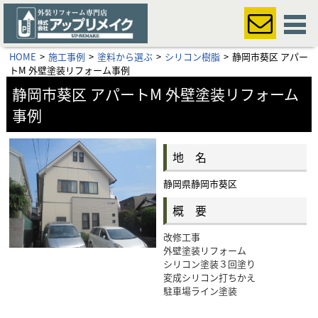
HOME
施工事例
塗料から選ぶ
シリコン樹脂
静岡市葵区 アパー
トM 外壁塗装リフォーム事例
静岡市葵区 アパートM 外壁塗装リフォーム
事例
地 名
静岡県静岡市葵区
概 要
改修工事
外壁塗装リフォーム
シリコン塗装３回塗り
変成シリコン打ちかえ
駐車場ライン塗装