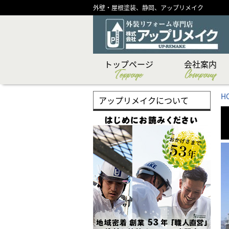
外壁・屋根塗装、静岡、アップリメイク
トップページ
会社案内
Toppage
Company
CSR（社会貢献）活
ショールーム紹介
メディア掲載実績
代表あいさつ
スタッフ紹介
創業物語
会社概要
企業理念
H
アップリメイクについて