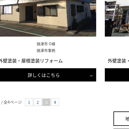
焼津市 O様
焼津市事例
外壁塗装・屋根塗装リフォーム
外壁塗装
詳しくはこちら
3 / 全4ページ
1
2
3
4