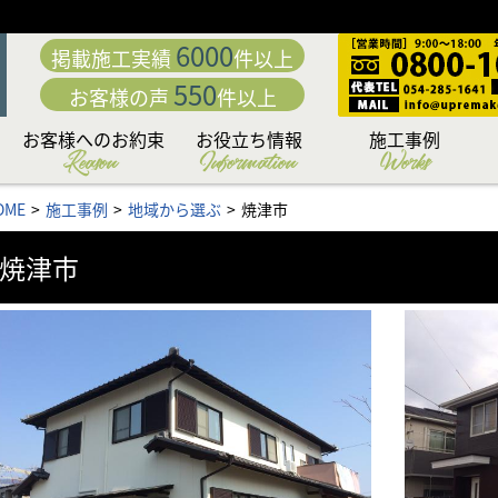
6000
掲載施工実績
件以上
550
お客様の声
件以上
お客様へのお約束
お役立ち情報
施工事例
Reason
Information
Works
動
「職人直営」だから中
こだわり日本一の厳選
カラーシミュレーショ
専門店だからこそこだ
専門店ならではの完全
日本一厳しい品質管理
付帯部への超高耐久フ
究極の手塗りローラー
お客様の夢を叶える
下地処理 洗浄編
下地処理 補修編
リフォームローン&補助
外壁・屋根お悩み解決
外壁・屋根塗装価格＆
お問い合わせ後の流れ
住まいのリフォームも
アパート・マンション
無料外壁・屋根診断
かし保険について
セミナー情報
施工内容から選ぶ
塗料から選ぶ
地域から選ぶ
OME
施工事例
地域から選ぶ
焼津市
「こだわりの提案力」
わる「職人力」
身が違う
施工体制
システム
ッ素塗装
塗料
工法
ン
もお任せ
コラム
プラン
金情報
お任せ
焼津市