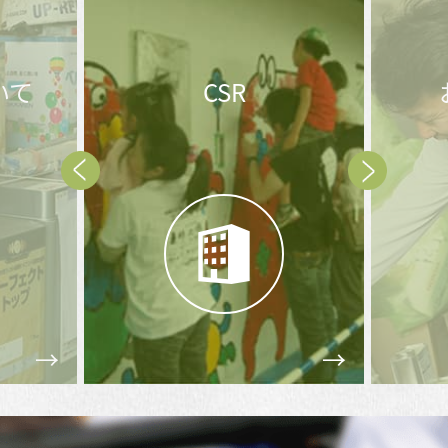
いて
CSR
Prev
Next