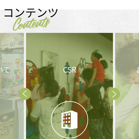
コンテンツ
Contents
いて
CSR
Prev
Next