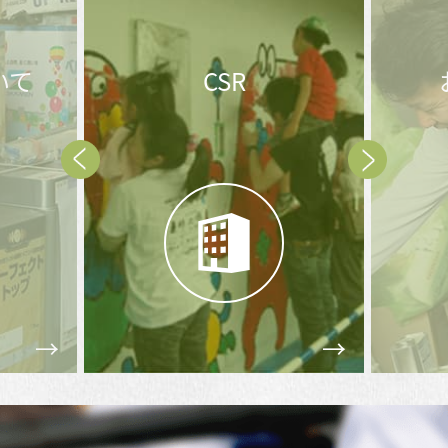
いて
CSR
Prev
Next