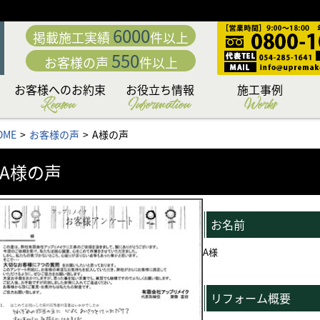
6000
掲載施工実績
件以上
550
お客様の声
件以上
お客様へのお約束
お役立ち情報
施工事例
Reason
Information
Works
動
「職人直営」だから中
こだわり日本一の厳選
カラーシミュレーショ
専門店だからこそこだ
専門店ならではの完全
日本一厳しい品質管理
付帯部への超高耐久フ
究極の手塗りローラー
お客様の夢を叶える
下地処理 洗浄編
下地処理 補修編
リフォームローン&補助
外壁・屋根お悩み解決
外壁・屋根塗装価格＆
お問い合わせ後の流れ
住まいのリフォームも
アパート・マンション
無料外壁・屋根診断
かし保険について
セミナー情報
施工内容から選ぶ
塗料から選ぶ
地域から選ぶ
OME
お客様の声
A様の声
「こだわりの提案力」
わる「職人力」
身が違う
施工体制
システム
ッ素塗装
塗料
工法
ン
もお任せ
コラム
プラン
金情報
お任せ
A様の声
お名前
A様
リフォーム概要