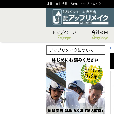
外壁・屋根塗装、静岡、アップリメイク
トップページ
会社案内
Toppage
Company
CSR（社会貢献）活
ショールーム紹介
メディア掲載実績
代表あいさつ
スタッフ紹介
創業物語
会社概要
企業理念
H
アップリメイクについて