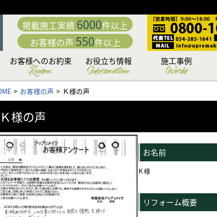
6000
掲載施工実績
件以上
550
お客様の声
件以上
お客様へのお約束
お役立ち情報
施工事例
Reason
Information
Works
動
「職人直営」だから中
こだわり日本一の厳選
カラーシミュレーショ
専門店だからこそこだ
専門店ならではの完全
日本一厳しい品質管理
付帯部への超高耐久フ
究極の手塗りローラー
お客様の夢を叶える
下地処理 洗浄編
下地処理 補修編
リフォームローン&補助
外壁・屋根お悩み解決
外壁・屋根塗装価格＆
お問い合わせ後の流れ
住まいのリフォームも
アパート・マンション
無料外壁・屋根診断
かし保険について
セミナー情報
施工内容から選ぶ
塗料から選ぶ
地域から選ぶ
OME
お客様の声
Ｋ様の声
「こだわりの提案力」
わる「職人力」
身が違う
施工体制
システム
ッ素塗装
塗料
工法
ン
もお任せ
コラム
プラン
金情報
お任せ
Ｋ様の声
お名前
Ｋ様
リフォーム概要