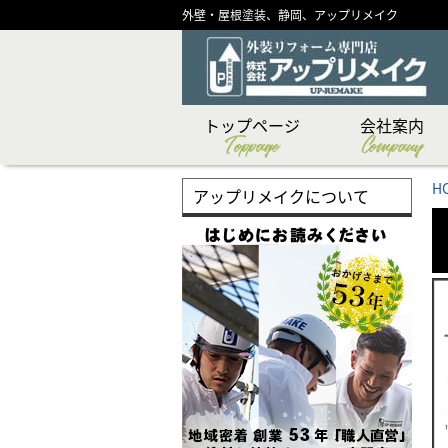
外壁・屋根塗装、静岡、アップリメイク
トップページ
会社案内
Toppage
Company
CSR（社会貢献）活
ショールーム紹介
メディア掲載実績
代表あいさつ
スタッフ紹介
創業物語
会社概要
企業理念
H
アップリメイクについて