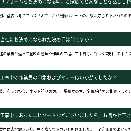
リフォームをお決めになる時、ご家族でどんなことを話し合わ
初、塗装は考えていませんでしたが鳥除けネットの相談に応じて下さったの
当社にお決めになられた決め手は何ですか？
迄の業者と違って塗料の種類や作業の工程、工事費等、詳しく説明して下さ
工事中の作業員の印象およびマナーはいかがでしたか？
装、玄関の板金、ネット張りの方、足場組立の方、全員が時間と礼儀正しく
工事中にあったエピソードなどございましたら、お聞かせ下さ
業中に大地震があり、早く降りて下さいと叫びました。完了迄無事でよかっ