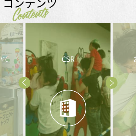
コンテンツ
Contents
いて
CSR
Prev
Next