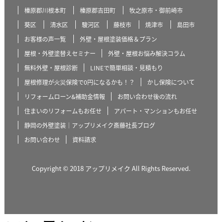
榛原郡川根本町
榛原郡吉田町
牧之原市・御前崎市
葵区
清水区
駿河区
藤枝市
焼津市
島田市
お客様の声一覧
外壁・屋根塗装価格＆プラン
屋根・外壁塗替えセミナー
外壁・屋根お悩み解決コラム
無料外壁・屋根診断
LINEで簡単相談・見積もり
屋根修理が火災保険で0円になるかも！？
かし保険について
リフォームローン&補助金情報
お問い合わせ後の流れ
住まいのリフォームもお任せ
アパート・マンションもお任せ
静岡の外壁塗装｜アップリメイク斎藤社長ブログ
お問い合わせ
資料請求
Copyright © 2018 アップリメイク All Rights Reserved.