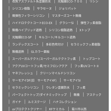
改質アスファルト系塗膜防水
光触媒ECO-７００
リシン
シリコン樹脂
サラセーヌ
ジョリパット
微弾性フィラーシリコン
マスターズコート無機
ハイドロテクトコートECO-EX
グラシーSi
弾性フッ素樹脂
無機ハイブリッド遮熱
シリコン樹脂遮熱
Xトップ
光触媒ECO-SP
キルコート/キルコート遮熱
ランデックスコート
多彩色吹付け
セラミックフッ素樹脂
無機遮熱
GLカラー鋼板
スーパーガルテクト/スーパーガルテクトフッ素
トップコート
アクアUVコートフッ素/セミフロンアクア
フッ素UVコートⅡ
ヤネフレッシュ
クリーンマイルドシリコン
サーモアイDF(旧 サーモアイ4F)
サーモアイSi
セラミックシリコン
ウレタン塗膜防水
フッ素
パーフェクトトップ/ダイナミックトップ
無機
アステック
ガイナ
ルミステージ
ハナコレクション
uvプロテクトクリヤー
KFケミカル
菊川市以西