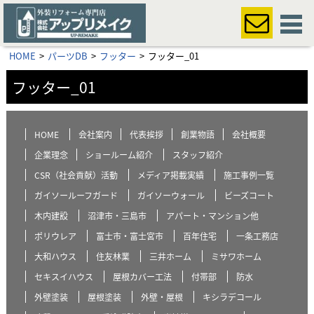
HOME
パーツDB
フッター
フッター_01
フッター_01
HOME
会社案内
代表挨拶
創業物語
会社概要
企業理念
ショールーム紹介
スタッフ紹介
CSR（社会貢献）活動
メディア掲載実績
施工事例一覧
ガイソールーフガード
ガイソーウォール
ビーズコート
木内建設
沼津市・三島市
アパート・マンション他
ポリウレア
富士市・富士宮市
百年住宅
一条工務店
大和ハウス
住友林業
三井ホーム
ミサワホーム
セキスイハウス
屋根カバー工法
付帯部
防水
外壁塗装
屋根塗装
外壁・屋根
キシラデコール